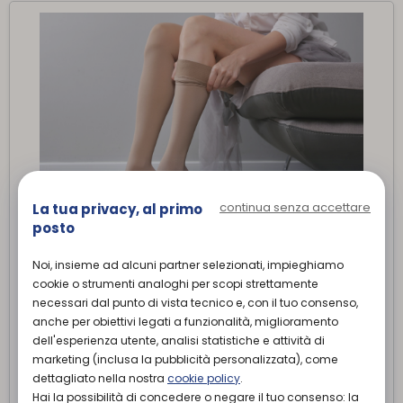
continua senza accettare
La tua privacy, al primo
posto
COLLANT AUTOREGGENTI COMPRESSIONE
GRADUATA
Noi, insieme ad alcuni partner selezionati, impieghiamo
cookie o strumenti analoghi per scopi strettamente
Il collant autoreggente compressivo su misura è
necessari dal punto di vista tecnico e, con il tuo consenso,
caratterizzato da una forma aderente che copre l'intera
gamba e si mantiene saldamente in posizione grazie alla
anche per obiettivi legati a funzionalità, miglioramento
fascia elastica. Questo capo offre una compressione
dell'esperienza utente, analisi statistiche e attività di
graduata che stimola la circolazione sanguigna, riduce il
marketing (inclusa la pubblicità personalizzata), come
gonfiore e previene la formazione di varici. Il collant
dettagliato nella nostra
cookie policy
.
autoreggente compressivo su misura è ideale per chi cerca
Hai la possibilità di concedere o negare il tuo consenso: la
un effetto snellente e un miglioramento dell'estetica delle