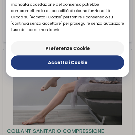
mancata accettazione del consenso potrebbe
gambe, offrendo allo stesso tempo benefici per la salute
vascolare e il benessere generale.
compromettere la disponibilità di alcune funzionalità.
Clicca su "Accetta i Cookie" per fornire il consenso o su
Richiedi appuntamento
"continua senza accettare" per proseguire senza autorizzare
l'uso dei cookie non tecnici.
Preferenze Cookie
Accetta i Cookie
COLLANT SANITARIO COMPRESSIONE