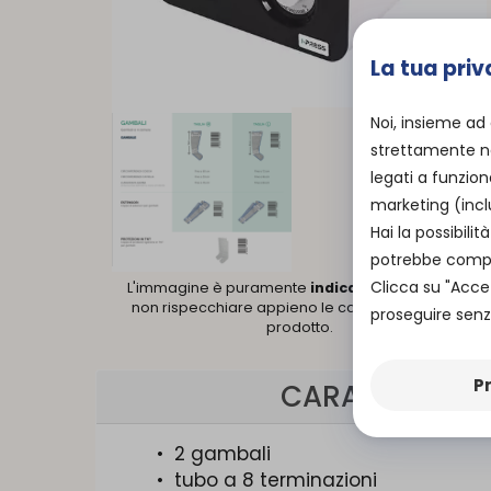
La tua priv
Noi, insieme ad
strettamente ne
legati a funzion
marketing (incl
Hai la possibil
potrebbe compro
Clicca su "Acce
L'immagine è puramente
indicativa
e potrebbe
non rispecchiare appieno le caratteristiche del
proseguire senza
prodotto.
P
CARATTERISTI
• 2 gambali
• tubo a 8 terminazioni