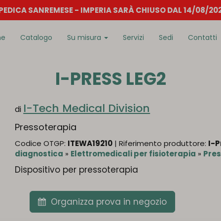
EDICA SANREMESE - IMPERIA SARÀ CHIUSO DAL 14/08/202
me
Catalogo
Su misura
Servizi
Sedi
Contatti
I-PRESS LEG2
I-Tech Medical Division
di
Pressoterapia
Codice OTGP:
ITEWA19210
| Riferimento produttore:
I-P
diagnostica
»
Elettromedicali per fisioterapia
»
Pres
Dispositivo per pressoterapia
Organizza prova in negozio