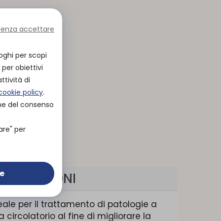
senza accettare
oghi per scopi
per obiettivi
ttività di
cookie policy
.
one del consenso
are" per
ie
INDICAZIONI
eale per il trattamento di patologie a
 circolatorio al fine di migliorare la