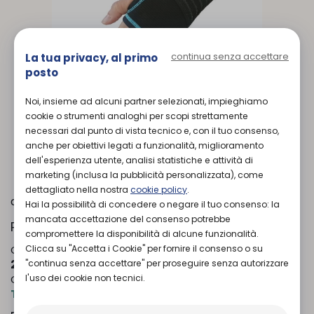
continua senza accettare
La tua privacy, al primo
posto
Noi, insieme ad alcuni partner selezionati, impieghiamo
cookie o strumenti analoghi per scopi strettamente
necessari dal punto di vista tecnico e, con il tuo consenso,
L'immagine è puramente
indicativa
e
anche per obiettivi legati a funzionalità, miglioramento
potrebbe non rispecchiare appieno le
dell'esperienza utente, analisi statistiche e attività di
caratteristiche del prodotto.
marketing (inclusa la pubblicità personalizzata), come
dettagliato nella nostra
cookie policy
.
Orione
di
Hai la possibilità di concedere o negare il tuo consenso: la
mancata accettazione del consenso potrebbe
Polsiera
compromettere la disponibilità di alcune funzionalità.
Clicca su "Accetta i Cookie" per fornire il consenso o su
Codice OTGP:
ORIKB20105
| Riferimento produttore:
"continua senza accettare" per proseguire senza autorizzare
211NRLR
| Codice Nomenclatore tariffario:
06.06.09
|
l'uso dei cookie non tecnici.
Categoria:
Prodotti ortopedici
»
Arto superiore
»
Tutori polso-mano