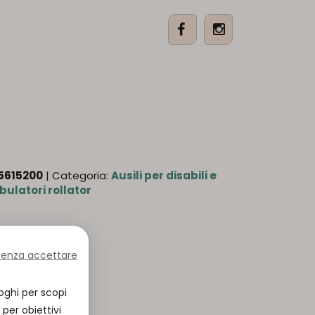
5615200
| Categoria:
Ausili per disabili e
ulatori rollator
senza accettare
oghi per scopi
per obiettivi