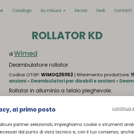
me
Catalogo
Su misura
Servizi
Sedi
Contatti
ROLLATOR KD
Wimed
di
Deambulatore rollator
Codice OTGP:
WIMOQ25052
| Riferimento produttore:
1
anziani
»
Deambulatori per disabili e anziani
»
Deamb
Rollator in alluminio a telaio pieghevole.
acy, al primo posto
continua 
Organizza prova in negozio
 alcuni partner selezionati, impieghiamo cookie o strumenti anal
cessari dal punto di vista tecnico e, con il tuo consenso, anche 