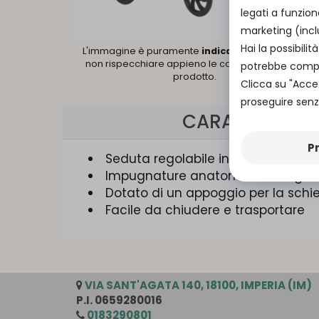
legati a funzion
marketing (incl
Hai la possibil
L'immagine è puramente
indicativa
e potrebbe
non rispecchiare appieno le caratteristiche del
potrebbe compro
prodotto.
Clicca su "Acce
proseguire senza
CARATTERISTI
P
Seduta regolabile in altezza
Impugnature anatomiche e regolabi
Dotato di un appoggio per la schi
Facile da chiudere e trasportare
VIA SANT'AGATA 140, 18100, IMPERIA (IM)
P.I. 0659280016
0183290801