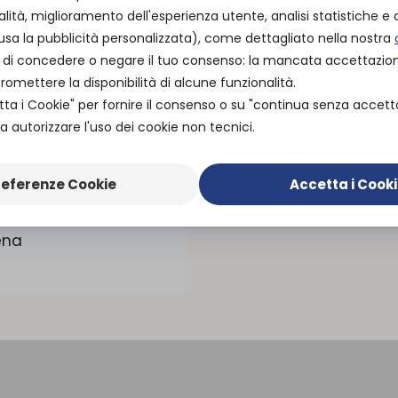
alità, miglioramento dell'esperienza utente, analisi statistiche e a
usa la pubblicità personalizzata), come dettagliato nella nostra
ità di concedere o negare il tuo consenso: la mancata accettazi
mettere la disponibilità di alcune funzionalità.
tta i Cookie" per fornire il consenso o su "continua senza accett
 autorizzare l'uso dei cookie non tecnici.
CHE
referenze Cookie
Accetta i Cook
li in altezza
ena