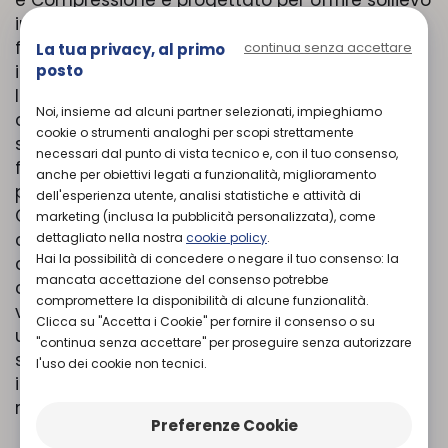
e Compressione è progettato per offrire sollievo
immediato dal dolore, ridurre il gonfiore e
favorire una rapida ripresa dopo traumi o
continua senza accettare
La tua privacy, al primo
posto
interventi chirurgici alla spalla. Il sistema unisce
la terapia del freddo con una compressione
Noi, insieme ad alcuni partner selezionati, impieghiamo
controllata, grazie a una fascia anatomica che
cookie o strumenti analoghi per scopi strettamente
si adatta perfettamente alla spalla e una
necessari dal punto di vista tecnico e, con il tuo consenso,
fascia di supporto per il polso. Il tubo integrato
anche per obiettivi legati a funzionalità, miglioramento
permette il collegamento rapido con il
dell'esperienza utente, analisi statistiche e attività di
Cryo/Cuff® IC Cooler, consentendo la
marketing (inclusa la pubblicità personalizzata), come
circolazione di acqua fredda all’interno della
dettagliato nella nostra
cookie policy
.
Hai la possibilità di concedere o negare il tuo consenso: la
cuffia per un effetto terapeutico intensivo. La
mancata accettazione del consenso potrebbe
chiusura in velcro regolabile garantisce una
compromettere la disponibilità di alcune funzionalità.
vestibilità sicura e personalizzata. Il tutore è
Clicca su "Accetta i Cookie" per fornire il consenso o su
universale, adatto sia per spalla destra che
"continua senza accettare" per proseguire senza autorizzare
sinistra, e può essere utilizzato esclusivamente
l'uso dei cookie non tecnici.
in combinazione con il dispositivo di
raffreddamento Cryo/Cuff® IC Cooler.
Preferenze Cookie