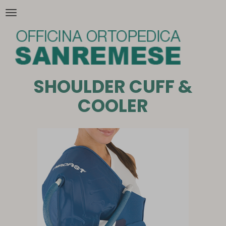
Attiva/disattiva
la
navigazione
SHOULDER CUFF &
COOLER