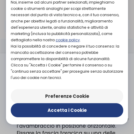
Noi, insieme ad alcuni partner selezionati, impieghiamo
Organizza prova in negozio
cookie o strumenti analoghi per scopi strettamente
necessari dal punto di vista tecnico e, con il tuo consenso,
anche per obiettivi legati a funzionalità, miglioramento
Standard
TAGLIA
dell'esperienza utente, analisi statistiche e attività di
marketing (inclusa la pubblicità personalizzata), come
dettagliato nella nostra
cookie policy
.
CARATTERISTICHE
Hai la possibilità di concedere o negare il tuo consenso: la
mancata accettazione del consenso potrebbe
compromettere la disponibilità di alcune funzionalità.
Composizione: Imbottitura interna: 100%
Clicca su "Accetta i Cookie" per fornire il consenso o su
cotone; Imbottitura esterna: 100%
"continua senza accettare" per proseguire senza autorizzare
poliestere.
l'uso dei cookie non tecnici.
Posizionamento: Inserire l’avambraccio nel
manicotto; il logo Dr. GIBAUD® deve essere
Preferenze Cookie
rivolto verso l’esterno. Passare le bretelle
sulle spalle ed incrociarle sulla schiena. Far
Accetta i Cookie
passare le bretelle sotto il manicotto e
fissarle sul davanti stando attenti a tenere
l’avambraccio in posizione orizzontale.
Fissare la fascia toracica su una delle