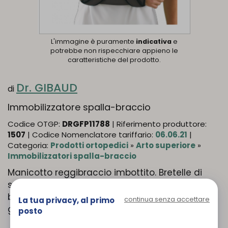
L'immagine è puramente
indicativa
e
potrebbe non rispecchiare appieno le
caratteristiche del prodotto.
Dr. GIBAUD
di
Immobilizzatore spalla-braccio
Codice OTGP:
DRGFP11788
| Riferimento produttore:
1507
| Codice Nomenclatore tariffario:
06.06.21
|
Categoria:
Prodotti ortopedici
»
Arto superiore
»
Immobilizzatori spalla-braccio
Manicotto reggibraccio imbottito. Bretelle di
sostegno. Fascia di immobilizzazione toraco-
brachiale. Accessorio per la protezione del
continua senza accettare
La tua privacy, al primo
gomito.
posto